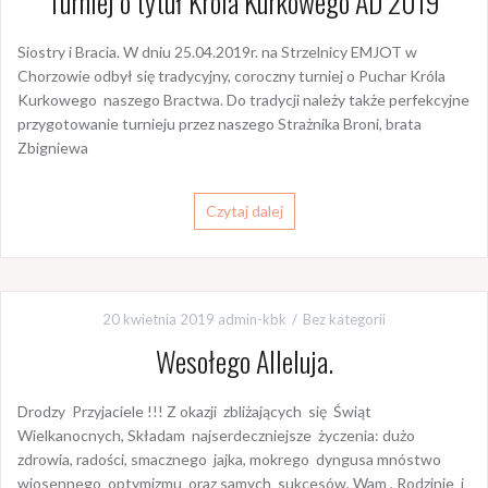
Turniej o tytuł Króla Kurkowego AD 2019
Siostry i Bracia. W dniu 25.04.2019r. na Strzelnicy EMJOT w
Chorzowie odbył się tradycyjny, coroczny turniej o Puchar Króla
Kurkowego naszego Bractwa. Do tradycji należy także perfekcyjne
przygotowanie turnieju przez naszego Strażnika Broni, brata
Zbigniewa
Czytaj dalej
20 kwietnia 2019
admin-kbk
Bez kategorii
Wesołego Alleluja.
Drodzy Przyjaciele !!! Z okazji zbliżających się Świąt
Wielkanocnych, Składam najserdeczniejsze życzenia: dużo
zdrowia, radości, smacznego jajka, mokrego dyngusa mnóstwo
wiosennego optymizmu oraz samych sukcesów, Wam , Rodzinie i