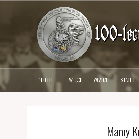
Przejdź
do
treści
100-LECIE
WIEŚCI
WŁADZE
STATUT
Mamy Kr