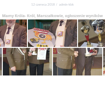
12 czerwca 2018
admin-kbk
Mamy Króla- Król, Marszałkowie, ogłoszenie wyników