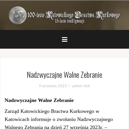
Przejdź
do
treści
Nadzwyczajne Walne Zebranie
9 września 2023
admin-kbk
Nadzwyczajne Walne Zebranie
Zarząd Katowickiego Bractwa Kurkowego w
Katowicach informuje o zwołaniu Nadzwyczajnego
Walnego Zebrania na dzień 27 września 2023r. –